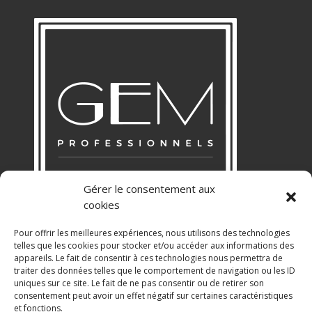
Gérer le consentement aux
cookies
Pour offrir les meilleures expériences, nous utilisons des technologies
telles que les cookies pour stocker et/ou accéder aux informations des
appareils. Le fait de consentir à ces technologies nous permettra de
RGPD
traiter des données telles que le comportement de navigation ou les ID
uniques sur ce site. Le fait de ne pas consentir ou de retirer son
Politique de Confidentialité
consentement peut avoir un effet négatif sur certaines caractéristiques
Mentions légales
et fonctions.