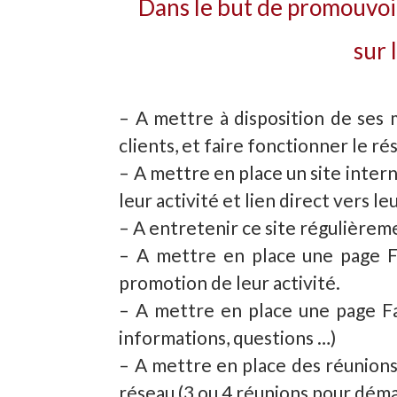
Dans le but de promouvoir
sur 
– A mettre à disposition de ses 
clients, et faire fonctionner le ré
– A mettre en place un site inter
leur activité et lien direct vers le
– A entretenir ce site régulièrem
– A mettre en place une page Fa
promotion de leur activité.
– A mettre en place une page F
informations, questions …)
– A mettre en place des réunions
réseau (3 ou 4 réunions pour déma