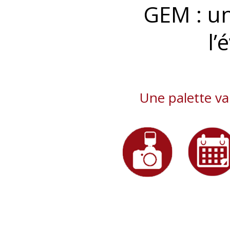
GEM : u
l’
Une palette va